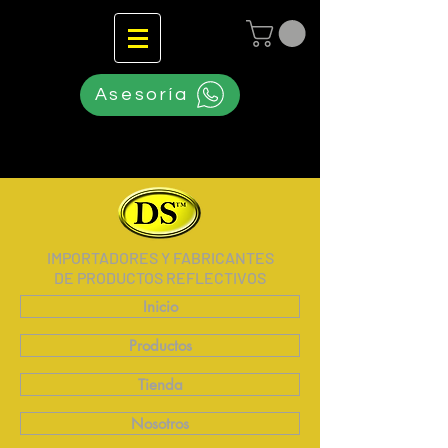
Asesoría
IMPORTADORES Y FABRICANTES
DE PRODUCTOS REFLECTIVOS
Inicio
Productos
Tienda
Nosotros